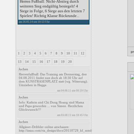
Herren Fußball: Nicht-Abstieg durch
weiteren Sieg endgültig besiegelt! 4
Siege in Folge, 6 Siege aus den letzten 7
Spielen! Richtig Klasse Rückrunde...
am 26.05.14 um 10:53 Uhr
ge
1
2
3
4
5
6
7
8
9
10
11
12
13
14
15
16
17
18
19
20
Jochen
Herrenfußball: Das Training am Donnerstag, den
04.08.2011 findet nun doch ab 18:30 Uhr auf
dem KUNSTRASENPLATZ statt (wg. Witterung).
Umziehen in Hegge.
am 04.08.11 um 08:59 Uhr
Jochen
Info: Kathrin und Chi Dong Hoang sind Mama
und Papa geworden ... von Simon. Herzlichen
Glückwunsch!!!
am 03.08.11 um 18:45 Uhr
Jochen
Allgäuer-Dribbler online anschauen:
http://issuu.com/rta_design/docs/20110729_kf_sonderbeilage