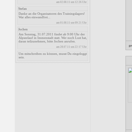
am 02.08.11 um 12:26 Uhr
Stefan
Danke an die Organisatoren des Trainingslagers!
War alles einwandfrei...
am 01.08.11 um 09:21 Uhr
Jochen
Am Sonntag, 31.07.2011 findet ab 9:00 Uhr der
Alpseelauf in Immenstadt statt. Wer noch Lust hat,
daran teilzunehmen, bitte Jochen anrufen.
ge
am 28.07.11 um 22:17 Uhr
Um mitschreiben zu können, musst Du eingeloggt
sein.