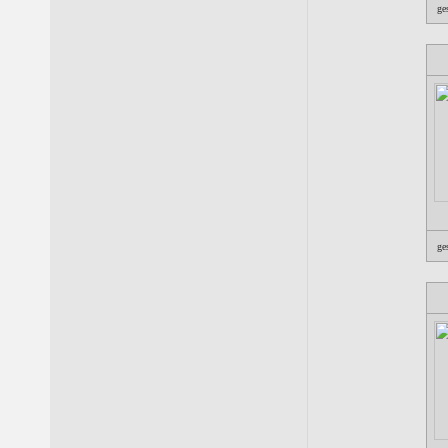
ge
ge