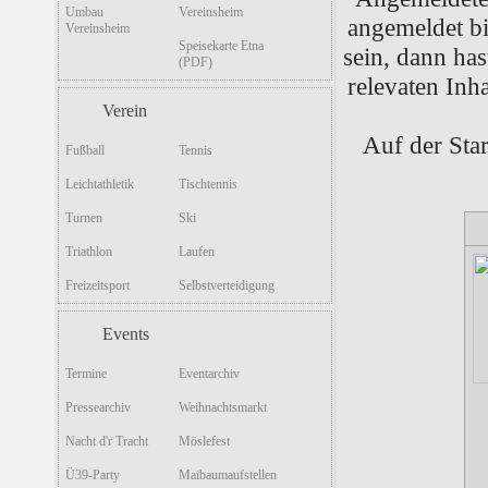
Umbau
Vereinsheim
angemeldet bis
Vereinsheim
Speisekarte Etna
sein, dann has
(PDF)
relevaten Inha
Verein
Auf der Star
Fußball
Tennis
Leichtathletik
Tischtennis
Turnen
Ski
Triathlon
Laufen
Freizeitsport
Selbstverteidigung
Events
Termine
Eventarchiv
Pressearchiv
Weihnachtsmarkt
Nacht d'r Tracht
Möslefest
Ü39-Party
Maibaumaufstellen